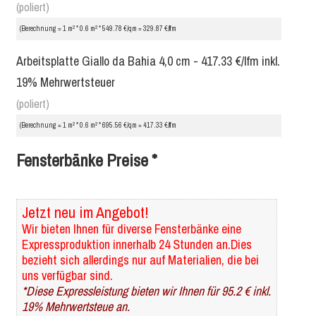
(poliert)
2
2
(Berechnung = 1 m
* 0.6 m
* 549.78 €/qm = 329.87 €/lfm
Arbeitsplatte Giallo da Bahia 4,0 cm - 417.33 €/lfm inkl.
19% Mehrwertsteuer
(poliert)
2
2
(Berechnung = 1 m
* 0.6 m
* 695.56 €/qm = 417.33 €/lfm
Fensterbänke Preise *
Jetzt neu im Angebot!
Wir bieten Ihnen für diverse Fensterbänke eine
Expressproduktion innerhalb 24 Stunden an.Dies
bezieht sich allerdings nur auf Materialien, die bei
uns verfügbar sind.
*Diese Expressleistung bieten wir Ihnen für 95.2 € inkl.
19% Mehrwertsteue an.