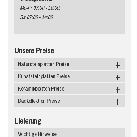
Mo-Fr 07:00 - 18:00,
Sa 07:00 - 14:00
Unsere Preise
Natursteinplatten Preise
Kunststeinplatten Preise
Granit
Marmor
Keramikplatten Preise
Caesarstone
Schiefer
Silestone
Badkollektion Preise
Level Keramik
Diresco
Neolith
Duschtassen
Lieferung
Compac Quarzagglo
Infinity Keramik
Waschbecken
Wichtige Hinweise
Santa Margherita
Dekton