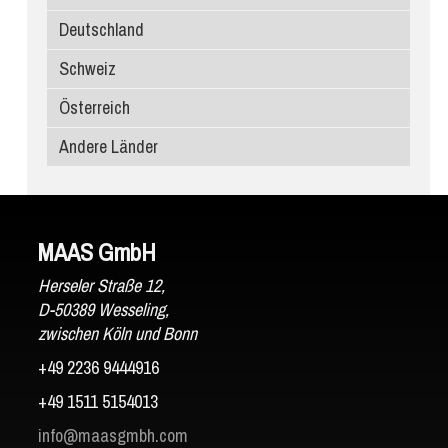
Deutschland
Edelstein
Ariostea
Schweiz
Porcelanosa
Österreich
Atlas Plan
Andere Länder
SapienStone
Laminam
MAAS GmbH
Herseler Straße 12,
D-50389 Wesseling,
zwischen Köln und Bonn
+49 2236 9444916
+49 1511 5154013
info@maasgmbh.com