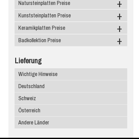
Natursteinplatten Preise
Kunststeinplatten Preise
Granit
Marmor
Keramikplatten Preise
Caesarstone
Schiefer
Silestone
Badkollektion Preise
Level Keramik
Diresco
Neolith
Duschtassen
Lieferung
Compac Quarzagglo
Dekton
Waschbecken
Wichtige Hinweise
Santa Margherita
Infinity Keramik
Deutschland
Edelstein
Ariostea
Schweiz
Porcelanosa
Österreich
Atlas Plan
Andere Länder
SapienStone
Laminam