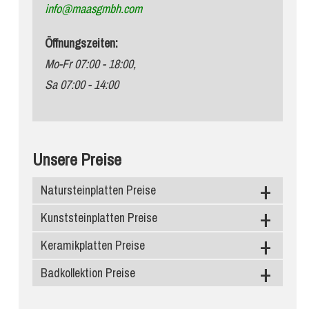
info@maasgmbh.com
Öffnungszeiten:
Mo-Fr 07:00 - 18:00,
Sa 07:00 - 14:00
Unsere Preise
Natursteinplatten Preise
Kunststeinplatten Preise
Granit
Marmor
Keramikplatten Preise
Caesarstone
Schiefer
Silestone
Badkollektion Preise
Level Keramik
Diresco
Neolith
Duschtassen