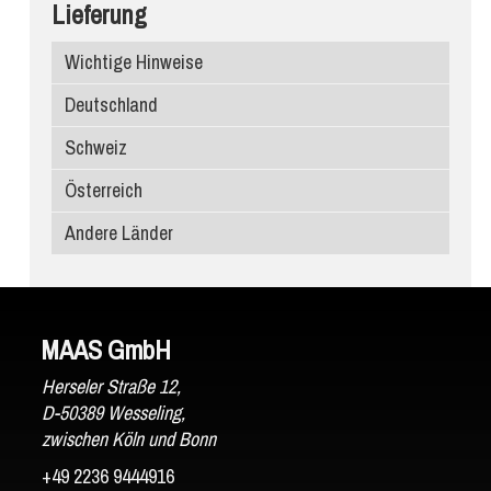
Lieferung
Compac Quarzagglo
Dekton
Waschbecken
Wichtige Hinweise
Santa Margherita
Infinity Keramik
Deutschland
Edelstein
Ariostea
Schweiz
Porcelanosa
Österreich
Atlas Plan
Andere Länder
SapienStone
Laminam
MAAS GmbH
Herseler Straße 12,
D-50389 Wesseling,
zwischen Köln und Bonn
+49 2236 9444916