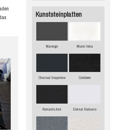
raden
Kunststeinplatten
 das
Marengo
Miami Vena
Charcoal Soapstone
Corktown
Romantic Ash
Eternal Statuario