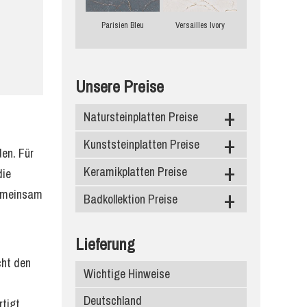
Parisien Bleu
Versailles Ivory
Unsere Preise
Natursteinplatten Preise
Kunststeinplatten Preise
Granit
en. Für
Marmor
Keramikplatten Preise
Caesarstone
die
gemeinsam
Schiefer
Silestone
Badkollektion Preise
Level Keramik
Diresco
Neolith
Duschtassen
Lieferung
Compac Quarzagglo
Dekton
Waschbecken
cht den
Wichtige Hinweise
Santa Margherita
Infinity Keramik
Deutschland
rtigt
Edelstein
Ariostea