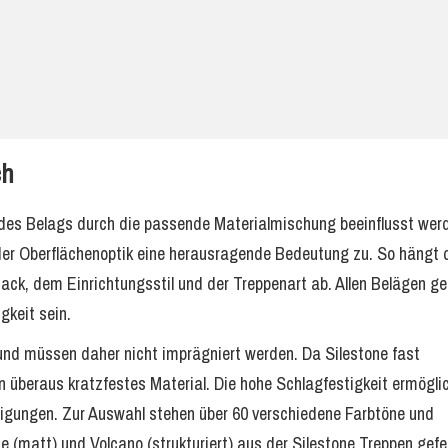
ch
des Belags durch die passende Materialmischung beeinflusst werd
r Oberflächenoptik eine herausragende Bedeutung zu. So hängt 
ck, dem Einrichtungsstil und der Treppenart ab. Allen Belägen 
gkeit sein.
und müssen daher nicht imprägniert werden. Da Silestone fast
n überaus kratzfestes Material. Die hohe Schlagfestigkeit ermögli
gungen. Zur Auswahl stehen über 60 verschiedene Farbtöne und
e (matt) und Volcano (strukturiert) aus der Silestone Treppen gefe