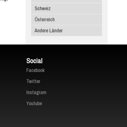
Schweiz
Porcelanosa
Österreich
Atlas Plan
Andere Länder
SapienStone
Laminam
Social
Facebook
Twitter
Instagram
Youtube