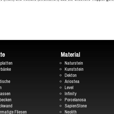
te
Material
splatten
Naturstein
rbänke
Kunststein
Dekton
ische
Ariostea
n
Level
tassen
Infinity
becken
Porcelanosa
ückwand
SapienStone
rmatige Fliesen
Neolith