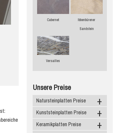
Cabernet
Ibbenbürener
Sandstein
Versailles
Unsere Preise
Natursteinplatten Preise
st:
Kunststeinplatten Preise
Granit
sbereiche
Marmor
Keramikplatten Preise
Caesarstone