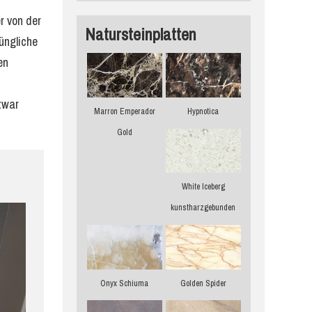
r von der
Natursteinplatten
üngliche
en
zwar
Marron Emperador
Hypnotica
Gold
White Iceberg
kunstharzgebunden
Onyx Schiuma
Golden Spider