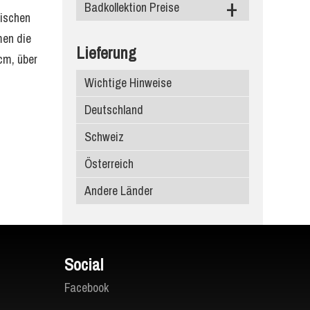
Schiefer
Silestone
Badkollektion Preise
Level Keramik
pischen
Diresco
Neolith
Duschtassen
men die
Lieferung
cm, über
Compac Quarzagglo
Dekton
Waschbecken
Wichtige Hinweise
Santa Margherita
Infinity Keramik
Deutschland
Edelstein
Ariostea
Schweiz
Porcelanosa
Österreich
Atlas Plan
Andere Länder
SapienStone
Laminam
Social
Facebook