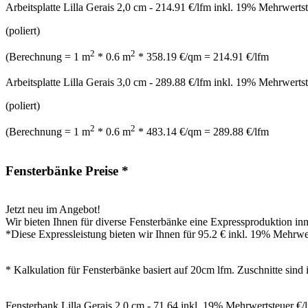
Arbeitsplatte Lilla Gerais 2,0 cm - 214.91 €/lfm inkl. 19% Mehrwerts
(poliert)
2
2
(Berechnung = 1 m
* 0.6 m
* 358.19 €/qm = 214.91 €/lfm
Arbeitsplatte Lilla Gerais 3,0 cm - 289.88 €/lfm inkl. 19% Mehrwerts
(poliert)
2
2
(Berechnung = 1 m
* 0.6 m
* 483.14 €/qm = 289.88 €/lfm
Fensterbänke Preise *
Jetzt neu im Angebot!
Wir bieten Ihnen für diverse Fensterbänke eine Expressproduktion inne
*Diese Expressleistung bieten wir Ihnen für 95.2 € inkl. 19% Mehrwe
* Kalkulation für Fensterbänke basiert auf 20cm lfm. Zuschnitte sind 
Fensterbank Lilla Gerais 2,0 cm - 71.64 inkl. 19% Mehrwertsteuer €/