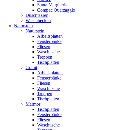
Santa Margherita
Compac Quarzagglo
Duschtassen
Waschbecken
Naturstein
Naturstein
Arbeitsplatten
Fensterbänke
Fliesen
Waschtische
Treppen
Tischplatten
Granit
Arbeitsplatten
Fensterbänke
Fliesen
Waschtische
Treppen
Tischplatten
Marmor
Tischplatten
Fensterbänke
Fliesen
Waschtische