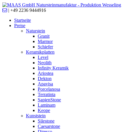
|
+49 2236 9444916
Startseite
Preise
Naturstein
Granit
Marmor
Schiefer
Keramikplatten
Level
Neolith
Infinity Keramik
Ariostea
Dekton
Apavisa
Porcelanosa
Terratinta
SapienStone
Laminam
Keope
Kunststein
Silestone
Caesarstone
Diresco