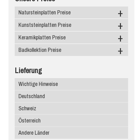
Natursteinplatten Preise
Kunststeinplatten Preise
Granit
Marmor
Keramikplatten Preise
Caesarstone
Schiefer
Silestone
Badkollektion Preise
Level Keramik
Diresco
Neolith
Duschtassen
Lieferung
Compac Quarzagglo
Dekton
Waschbecken
Wichtige Hinweise
Santa Margherita
Infinity Keramik
Deutschland
Edelstein
Ariostea
Schweiz
Porcelanosa
Österreich
Atlas Plan
Andere Länder
SapienStone