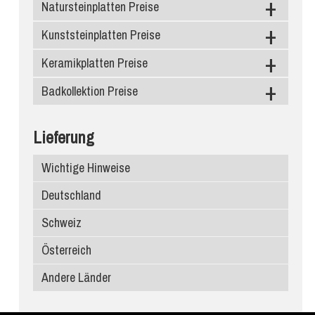
Natursteinplatten Preise
Kunststeinplatten Preise
Granit
Marmor
Keramikplatten Preise
Caesarstone
Schiefer
Silestone
Badkollektion Preise
Level Keramik
Diresco
Neolith
Duschtassen
Lieferung
Compac Quarzagglo
Dekton
Waschbecken
Wichtige Hinweise
Santa Margherita
Infinity Keramik
Deutschland
Edelstein
Ariostea
Schweiz
Porcelanosa
Österreich
Atlas Plan
Andere Länder
SapienStone
Laminam