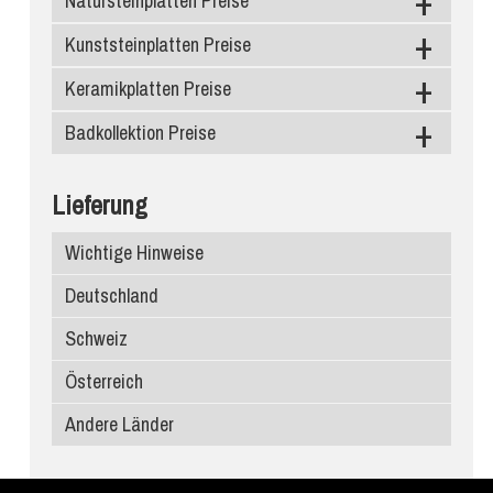
Natursteinplatten Preise
Kunststeinplatten Preise
Granit
Marmor
Keramikplatten Preise
Caesarstone
Schiefer
Silestone
Badkollektion Preise
Level Keramik
Diresco
Neolith
Duschtassen
Lieferung
Compac Quarzagglo
Dekton
Waschbecken
Wichtige Hinweise
Santa Margherita
Infinity Keramik
Deutschland
Edelstein
Ariostea
Schweiz
Porcelanosa
Österreich
Atlas Plan
Andere Länder
SapienStone
Laminam