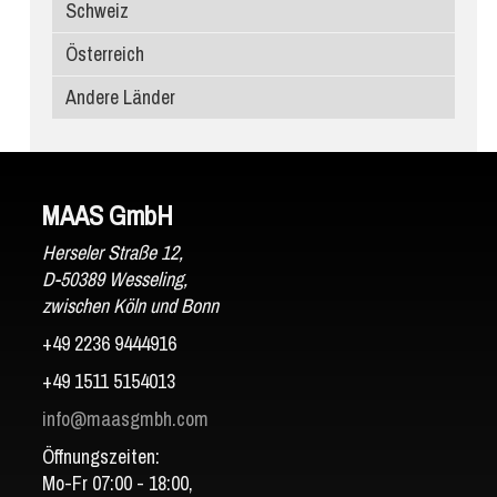
Schweiz
Porcelanosa
Österreich
Atlas Plan
Andere Länder
SapienStone
Laminam
MAAS GmbH
Herseler Straße 12,
D-50389 Wesseling,
zwischen Köln und Bonn
+49 2236 9444916
+49 1511 5154013
info@maasgmbh.com
Öffnungszeiten:
Mo-Fr 07:00 - 18:00,