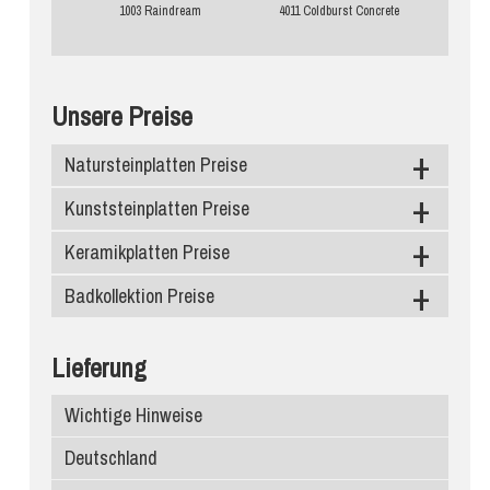
1003 Raindream
4011 Coldburst Concrete
Unsere Preise
Natursteinplatten Preise
Kunststeinplatten Preise
Granit
Marmor
Keramikplatten Preise
Caesarstone
Schiefer
Silestone
Badkollektion Preise
Level Keramik
Diresco
Neolith
Duschtassen
Lieferung
Compac Quarzagglo
Dekton
Waschbecken
Wichtige Hinweise
Santa Margherita
Infinity Keramik
Deutschland
Edelstein
Ariostea