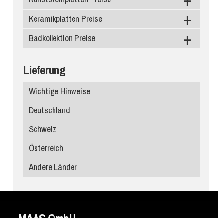
Marmor
Keramikplatten Preise
Caesarstone
Schiefer
Silestone
Badkollektion Preise
Level Keramik
Diresco
Neolith
Duschtassen
Lieferung
Compac Quarzagglo
Infinity Keramik
Waschbecken
Wichtige Hinweise
Santa Margherita
Dekton
Deutschland
Edelstein
Ariostea
Schweiz
Porcelanosa
Österreich
Atlas Plan
Andere Länder
SapienStone
Laminam