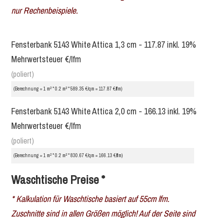
nur Rechenbeispiele.
Fensterbank 5143 White Attica 1,3 cm - 117.87 inkl. 19%
Mehrwertsteuer €/lfm
(poliert)
2
2
(Berechnung = 1 m
* 0.2 m
* 589.35 €/qm = 117.87 €/lfm)
Fensterbank 5143 White Attica 2,0 cm - 166.13 inkl. 19%
Mehrwertsteuer €/lfm
(poliert)
2
2
(Berechnung = 1 m
* 0.2 m
* 830.67 €/qm = 166.13 €/lfm)
Waschtische Preise *
* Kalkulation für Waschtische basiert auf 55cm lfm.
Zuschnitte sind in allen Größen möglich! Auf der Seite sind